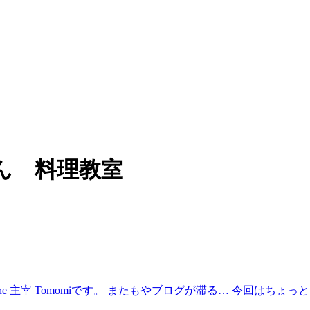
ん 料理教室
latine 主宰 Tomomiです。 またもやブログが滞る… 今回