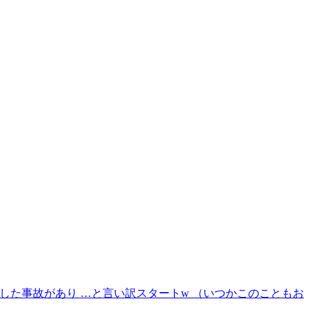
はちょっとした事故があり …と言い訳スタートw （いつかこのこともお