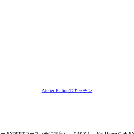
Atelier Platineのキッチン
 アカデミー EXPERTコース（全12講座）」を修了し、Kai House Cl