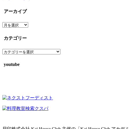
アーカイブ
ア
ー
カ
カテゴリー
イ
ブ
カ
テ
ゴ
youtube
リ
ー
貝印株式会社 Kai House Club 主催の「Kai House Club