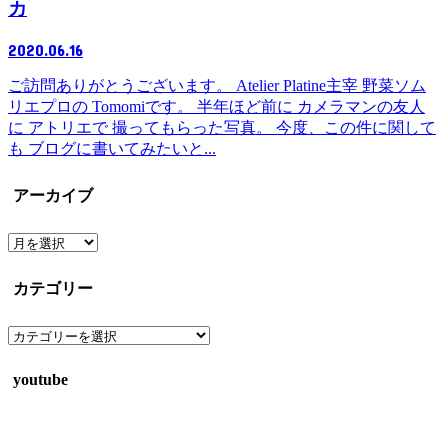
カ
2020.06.16
ご訪問ありがとうございます。 Atelier Platine主宰 野菜ソム
リエプロの Tomomiです。 半年ほど前に カメラマンの友人
に アトリエで 撮ってもらった写真。 今度、この件に関して
も ブログに書いてみたいと...
アーカイブ
ア
ー
カ
カテゴリー
イ
ブ
カ
テ
ゴ
youtube
リ
ー