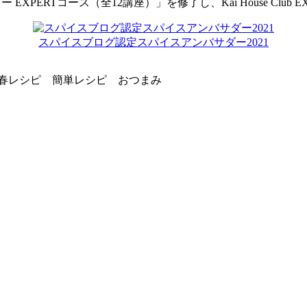
 アカデミー EXPERTコース（全12講座）」を修了し、Kai House Cl
スパイスブログ認定スパイスアンバサダー2021
 春レシピ 簡単レシピ おつまみ