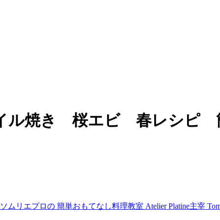
イル焼き 桜エビ 春レシピ 
プロの 簡単おもてなし料理教室 Atelier Platine主宰 