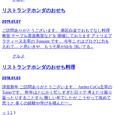
リストランテホンダのおせち
2019.01.07
ご訪問ありがとうございます。 港区白金でおもてなし料理
教室 テーブル茶道教室などを 開催しております アトリエプ
ラティーヌ主宰の Tomomi です。 今年こそはブログに力を
入れて… と思いきや、もう七草がゆを 頂いてる...
グルメ
リストランテホンダのおせち料理
2018.01.03
謹賀新年 ご訪問ありがとうございます。 Atelier CoCo主宰の
Tomoです。 昨年はとにかく忙しすぎた日々で 考えたり振り
返ったりすることすら 難しい年でしたが こうやって改めて
思うと 多くの経験や学びを積んだ一...
＜
1
2
3