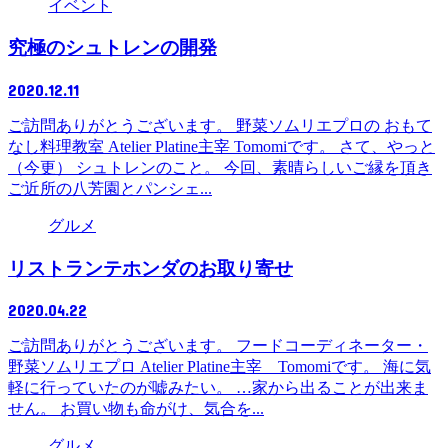
イベント
究極のシュトレンの開発
2020.12.11
ご訪問ありがとうございます。 野菜ソムリエプロの おもて
なし料理教室 Atelier Platine主宰 Tomomiです。 さて、やっと
（今更） シュトレンのこと。 今回、素晴らしいご縁を頂き
ご近所の八芳園とパンシェ...
グルメ
リストランテホンダのお取り寄せ
2020.04.22
ご訪問ありがとうございます。 フードコーディネーター・
野菜ソムリエプロ Atelier Platine主宰 Tomomiです。 海に気
軽に行っていたのが嘘みたい。 …家から出ることが出来ま
せん。 お買い物も命がけ、気合を...
グルメ