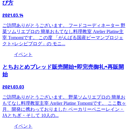
び方
2021.03.14
ご訪問ありがとうございます。 フードコーディネーター 野
菜ソムリエプロの 簡単おもてなし料理教室 Atelier Platine主
宰 Tomomiです。 この度 「がんばる国産ピーマンプロジェ
クト×レシピブログ」の モニ...
イベント
とちおとめブレッド販売開始⇨即完売御礼⇨再販開
始
2021.03.03
ご訪問ありがとうございます。 野菜ソムリエプロの 簡単お
もてなし料理教室主宰 Atelier Platine Tomomiです。 ここ数ヶ
月、開発に携わっておりました ベーカリーペニーレイン・
JAとちぎ・そして 10人の...
イベント