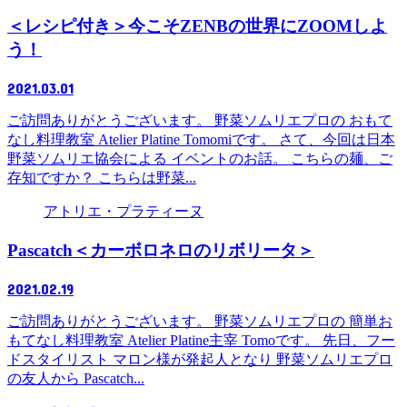
＜レシピ付き＞今こそZENBの世界にZOOMしよ
う！
2021.03.01
ご訪問ありがとうございます。 野菜ソムリエプロの おもて
なし料理教室 Atelier Platine Tomomiです。 さて、今回は日本
野菜ソムリエ協会による イベントのお話。 こちらの麺、ご
存知ですか？ こちらは野菜...
アトリエ・プラティーヌ
Pascatch＜カーボロネロのリボリータ＞
2021.02.19
ご訪問ありがとうございます。 野菜ソムリエプロの 簡単お
もてなし料理教室 Atelier Platine主宰 Tomoです。 先日、フー
ドスタイリスト マロン様が発起人となり 野菜ソムリエプロ
の友人から Pascatch...