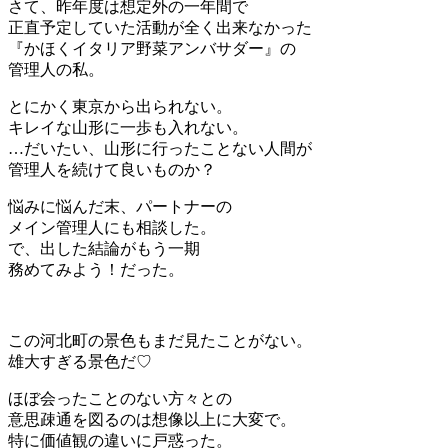
さて、昨年度は想定外の一年間で
正直予定していた活動が全く出来なかった
『かほくイタリア野菜アンバサダー』の
管理人の私。
とにかく東京から出られない。
キレイな山形に一歩も入れない。
…だいたい、山形に行ったことない人間が
管理人を続けて良いものか？
悩みに悩んだ末、パートナーの
メイン管理人にも相談した。
で、出した結論がもう一期
務めてみよう！だった。
この河北町の景色もまだ見たことがない。
雄大すぎる景色だ♡
ほぼ会ったことのない方々との
意思疎通を図るのは想像以上に大変で。
特に価値観の違いに戸惑った。