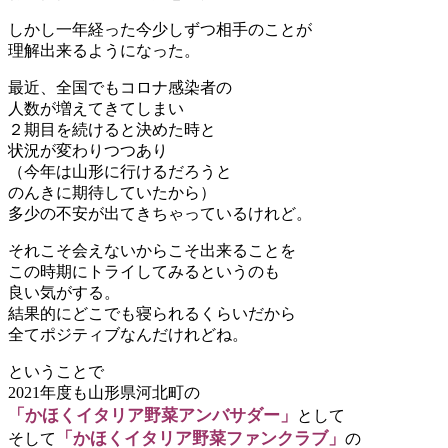
しかし一年経った今少しずつ相手のことが
理解出来るようになった。
最近、全国でもコロナ感染者の
人数が増えてきてしまい
２期目を続けると決めた時と
状況が変わりつつあり
（今年は山形に行けるだろうと
のんきに期待していたから）
多少の不安が出てきちゃっているけれど。
それこそ会えないからこそ出来ることを
この時期にトライしてみるというのも
良い気がする。
結果的にどこでも寝られるくらいだから
全てポジティブなんだけれどね。
ということで
2021年度も山形県河北町の
「かほくイタリア野菜アンバサダー」
として
「かほくイタリア野菜ファンクラブ」
そして
の