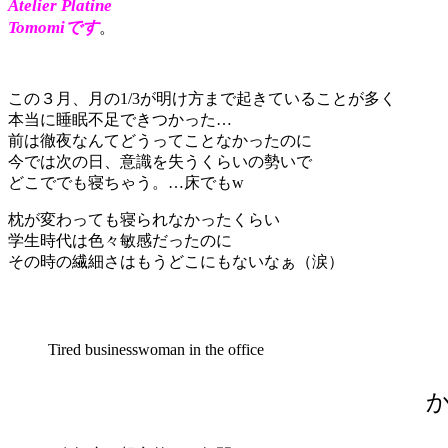
Atelier Platine
Tomomiです
。
この３月、月の1/3が明け方まで起きていることが多く
本当に睡眠不足できつかった…
前は徹夜なんてどうってことなかったのに
今では次の日、意識を失うくらいの勢いで
どこででも寝ちゃう。…床でもw
枕が変わっても寝られなかったくらい
学生時代は色々敏感だったのに
その時の繊細さはもうどこにもないなぁ（涙）
Tired businesswoman in the office