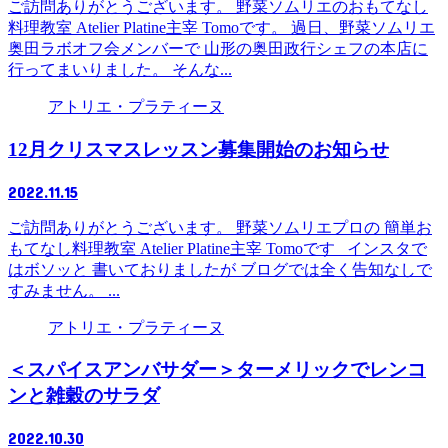
ご訪問ありがとうございます。 野菜ソムリエのおもてなし
料理教室 Atelier Platine主宰 Tomoです。 過日、野菜ソムリエ
奥田ラボオフ会メンバーで 山形の奥田政行シェフの本店に
行ってまいりました。 そんな...
アトリエ・プラティーヌ
12月クリスマスレッスン募集開始のお知らせ
2022.11.15
ご訪問ありがとうございます。 野菜ソムリエプロの 簡単お
もてなし料理教室 Atelier Platine主宰 Tomoです インスタで
はボソッと 書いておりましたが ブログでは全く告知なしで
すみません。 ...
アトリエ・プラティーヌ
＜スパイスアンバサダー＞ターメリックでレンコ
ンと雑穀のサラダ
2022.10.30