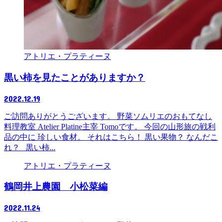
アトリエ・プラティーヌ
黒い柿を見たことがありますか？
2022.12.19
ご訪問ありがとうございます。 野菜ソムリエのおもてなし
料理教室 Atelier Platine主宰 Tomoです。 今回の山形旅の戦利
品の中に 珍しい食材。 それはこちら！ 黒い果物？ なんだこ
れ？ 黒い柿...
アトリエ・プラティーヌ
鶴岡井上農園 小松菜編
2022.11.24