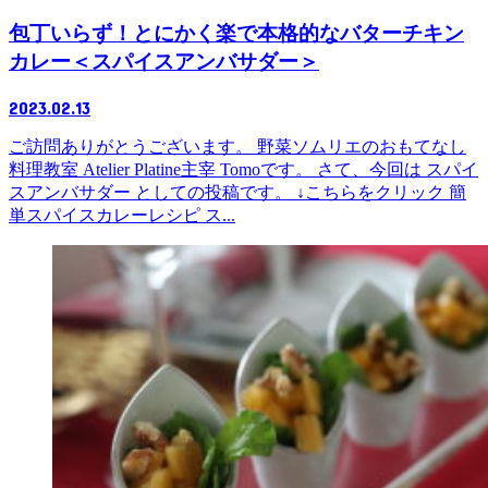
包丁いらず！とにかく楽で本格的なバターチキン
カレー＜スパイスアンバサダー＞
2023.02.13
ご訪問ありがとうございます。 野菜ソムリエのおもてなし
料理教室 Atelier Platine主宰 Tomoです。 さて、今回は スパイ
スアンバサダー としての投稿です。 ↓こちらをクリック 簡
単スパイスカレーレシピ ス...