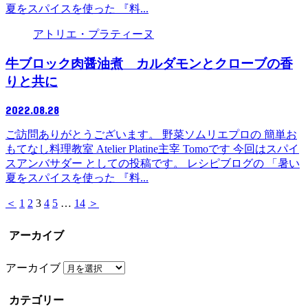
夏をスパイスを使った 『料...
アトリエ・プラティーヌ
牛ブロック肉醤油煮 カルダモンとクローブの香
りと共に
2022.08.28
ご訪問ありがとうございます。 野菜ソムリエプロの 簡単お
もてなし料理教室 Atelier Platine主宰 Tomoです 今回はスパイ
スアンバサダー としての投稿です。 レシピブログの 「暑い
夏をスパイスを使った 『料...
＜
1
2
3
4
5
…
14
＞
アーカイブ
アーカイブ
カテゴリー