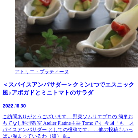
アトリエ・プラティーヌ
＜スパイスアンバサダー＞クミン1つでエスニック
風♪アボガドとミニトマトのサラダ
2022.10.30
ご訪問ありがとうございます。 野菜ソムリエプロの 簡単お
もてなし料理教室 Atelier Platine主宰 Tomoです 今回「も」ス
パイスアンバサダー としての投稿です。 …他の投稿もいっ
ぱい溜まっているわ（涙） &...