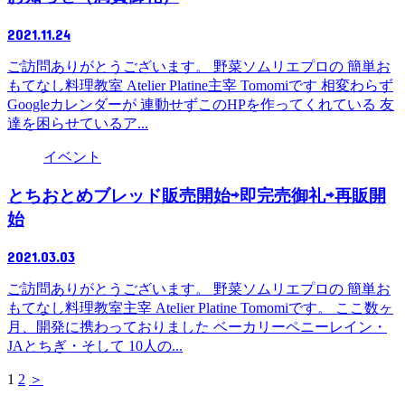
2021.11.24
ご訪問ありがとうございます。 野菜ソムリエプロの 簡単お
もてなし料理教室 Atelier Platine主宰 Tomomiです 相変わらず
Googleカレンダーが 連動せずこのHPを作ってくれている 友
達を困らせているア...
イベント
とちおとめブレッド販売開始⇨即完売御礼⇨再販開
始
2021.03.03
ご訪問ありがとうございます。 野菜ソムリエプロの 簡単お
もてなし料理教室主宰 Atelier Platine Tomomiです。 ここ数ヶ
月、開発に携わっておりました ベーカリーペニーレイン・
JAとちぎ・そして 10人の...
1
2
＞