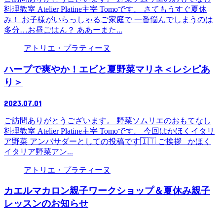
料理教室 Atelier Platine主宰 Tomoです。 さてもうすぐ夏休
み！ お子様がいらっしゃるご家庭で 一番悩んでしまうのは
多分…お昼ごはん？ ああーまた...
アトリエ・プラティーヌ
ハーブで爽やか！エビと夏野菜マリネ＜レシピあ
り＞
2023.07.01
ご訪問ありがとうございます。 野菜ソムリエのおもてなし
料理教室 Atelier Platine主宰 Tomoです。 今回はかほくイタリ
ア野菜 アンバサダーとしての投稿です🇮🇹 ご挨拶 かほく
イタリア野菜アン...
アトリエ・プラティーヌ
カエルマカロン親子ワークショップ＆夏休み親子
レッスンのお知らせ