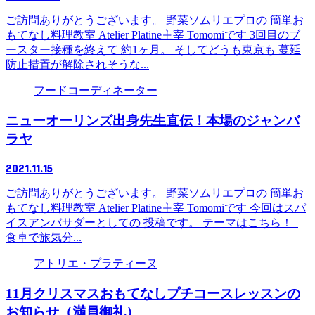
ご訪問ありがとうございます。 野菜ソムリエプロの 簡単お
もてなし料理教室 Atelier Platine主宰 Tomomiです 3回目のブ
ースター接種を終えて 約1ヶ月。 そしてどうも東京も 蔓延
防止措置が解除されそうな...
フードコーディネーター
ニューオーリンズ出身先生直伝！本場のジャンバ
ラヤ
2021.11.15
ご訪問ありがとうございます。 野菜ソムリエプロの 簡単お
もてなし料理教室 Atelier Platine主宰 Tomomiです 今回はスパ
イスアンバサダーとしての 投稿です。 テーマはこちら！
食卓で旅気分...
アトリエ・プラティーヌ
11月クリスマスおもてなしプチコースレッスンの
お知らせ（満員御礼）