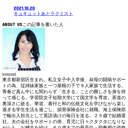
2021.10.20
キュキュットあとラクミスト
ABOUT US
tomomi
東京都新宿区生まれ。私立女子中入学後、叔母の闘病サポー
トの為、従姉妹家族と一つ屋根の下で９人家族で生活する。
青春ど真ん中にも関わらず「生きる」ことの難しさを身を持
って感じる。学習院女子短期大学にて国文学を専攻。茶道の
奥深さに嵌る。華道、着付と和の伝統文化を学びながら楽し
過ぎる学生生活を過ごし、損害保険会社に就職。海上保険部
で輸出入担当として英語漬けの毎日を送る。２５歳で結婚退
社。夫の会社をサポートの傍、育児に日々クタクタになりな
がらも、お稽古を続け、６０歳までの最高位・助教授の資格