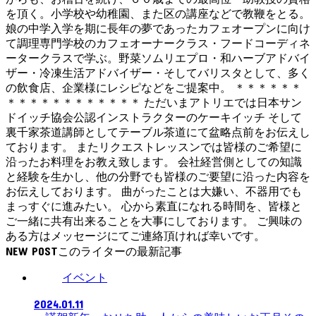
を頂く。小学校や幼稚園、また区の講座などで教鞭をとる。
娘の中学入学を期に長年の夢であったカフェオープンに向け
て調理専門学校のカフェオーナークラス・フードコーディネ
ータークラスで学ぶ。野菜ソムリエプロ・和ハーブアドバイ
ザー・冷凍生活アドバイザー・そしてバリスタとして、多く
の飲食店、企業様にレシピなどをご提案中。 ＊＊＊＊＊＊
＊＊＊＊＊＊＊＊＊＊＊＊ ただいまアトリエでは日本サン
ドイッチ協会公認インストラクターのケーキイッチ そして
裏千家茶道講師としてテーブル茶道にて盆略点前をお伝えし
ております。 またリクエストレッスンでは皆様のご希望に
沿ったお料理をお教え致します。 会社経営側としての知識
と経験を生かし、他の分野でも皆様のご要望に沿った内容を
お伝えしております。 曲がったことは大嫌い、不器用でも
まっすぐに進みたい。 心から素直になれる時間を、皆様と
ご一緒に共有出来ることを大事にしております。 ご興味の
ある方はメッセージにてご連絡頂ければ幸いです。
NEW POST
イベント
2024.01.11