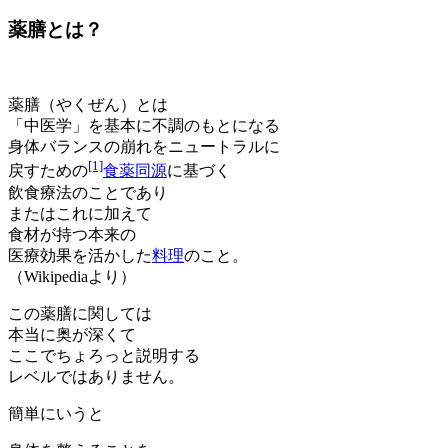
薬膳とは？
薬膳（やくぜん）とは
「中医学」を基本に不調のもとになる
身体バランスの崩れをニュートラルに
[1]
戻すための
食薬同源
に基づく
飲食療法のことであり
またはこれに加えて
食材が持つ本来の
医療効果を活かした
料理
のこと。
（Wikipediaより）
この薬膳に関しては
本当に奥が深くて
ここでちょろっと説明する
レベルではありません。
簡単にいうと