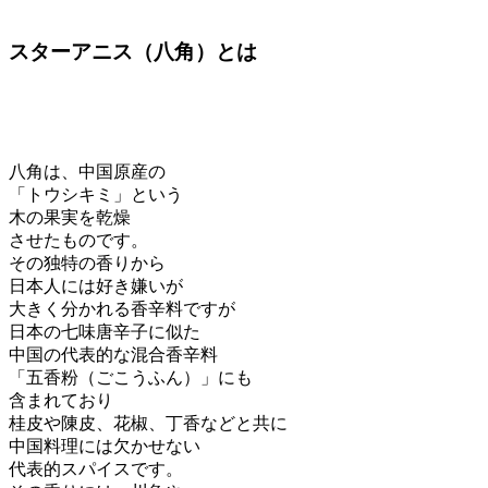
スターアニス（八角）とは
八角は、中国原産の
「トウシキミ」という
木の果実を乾燥
させたものです。
その独特の香りから
日本人には好き嫌いが
大きく分かれる香辛料ですが
日本の七味唐辛子に似た
中国の代表的な混合香辛料
「五香粉（ごこうふん）」にも
含まれており
桂皮や陳皮、花椒、丁香などと共に
中国料理には欠かせない
代表的スパイスです。