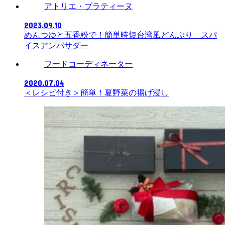
アトリエ・プラティーヌ
2023.09.10
めんつゆと五香粉で！簡単時短台湾風どんぶり スパ
イスアンバサダー
フードコーディネーター
2020.07.04
＜レシピ付き＞簡単！夏野菜の揚げ浸し