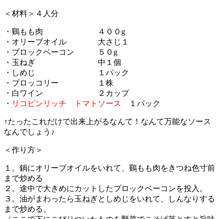
＜材料＞４人分
・鷄もも肉 ４００g
・オリーブオイル 大さじ１
・ブロックベーコン ５０g
・玉ねぎ 中１個
・しめじ １パック
・ブロッコリー １株
・白ワイン ２カップ
・
リコピンリッチ トマトソース
１パック
↑たったこれだけで出来上がるなんて！なんて万能なソース
なんでしょう♪
＜作り方＞
１。鍋にオリーブオイルをいれて、鷄もも肉をきつね色寸前
まで炒める
２。途中で大きめにカットしたブロックベーコンを投入。
３。油がまわったら玉ねぎとしめじをいれて、しんなりする
まで炒める。