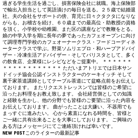
過ぎる学生生活を過ごし、損害保険会社に就職。海上保険部
で輸出入担当として英語漬けの毎日を送る。２５歳で結婚退
社。夫の会社をサポートの傍、育児に日々クタクタになりな
がらも、お稽古を続け、６０歳までの最高位・助教授の資格
を頂く。小学校や幼稚園、また区の講座などで教鞭をとる。
娘の中学入学を期に長年の夢であったカフェオープンに向け
て調理専門学校のカフェオーナークラス・フードコーディネ
ータークラスで学ぶ。野菜ソムリエプロ・和ハーブアドバイ
ザー・冷凍生活アドバイザー・そしてバリスタとして、多く
の飲食店、企業様にレシピなどをご提案中。 ＊＊＊＊＊＊
＊＊＊＊＊＊＊＊＊＊＊＊ ただいまアトリエでは日本サン
ドイッチ協会公認インストラクターのケーキイッチ そして
裏千家茶道講師としてテーブル茶道にて盆略点前をお伝えし
ております。 またリクエストレッスンでは皆様のご希望に
沿ったお料理をお教え致します。 会社経営側としての知識
と経験を生かし、他の分野でも皆様のご要望に沿った内容を
お伝えしております。 曲がったことは大嫌い、不器用でも
まっすぐに進みたい。 心から素直になれる時間を、皆様と
ご一緒に共有出来ることを大事にしております。 ご興味の
ある方はメッセージにてご連絡頂ければ幸いです。
NEW POST