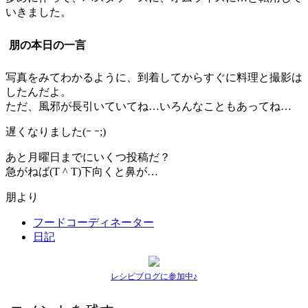
いきました。
朋の本日の一言
写真をみてわかるように、到着してからすぐに料理と撮影は
したんだよ。
ただ、風邪が長引いていてね…いろんなこともあってね…
遅くなりました(ｰ ｰ;)
あと月曜日までにいくつ投稿だ？
急がねば(T ^ T)下向くと鼻が…
朋より
フードコーディネーター
日記
レシピブログに参加中♪