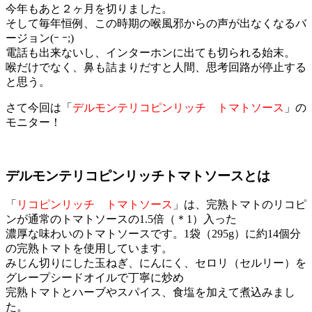
今年もあと２ヶ月を切りました。
そして毎年恒例、この時期の喉風邪からの声が出なくなるバ
ージョン(ｰ ｰ;)
電話も出来ないし、インターホンに出ても切られる始末。
喉だけでなく、鼻も詰まりだすと人間、思考回路が停止する
と思う。
さて今回は「
デルモンテリコピンリッチ トマトソース
」の
モニター！
デルモンテリコピンリッチトマトソースとは
「
リコピンリッチ トマトソース
」は、完熟トマトのリコピ
ンが通常のトマトソースの1.5倍（＊1）入った
濃厚な味わいのトマトソースです。1袋（295g）に約14個分
の完熟トマトを使用しています。
みじん切りにした玉ねぎ、にんにく、セロリ（セルリー）を
グレープシードオイルで丁寧に炒め
完熟トマトとハーブやスパイス、食塩を加えて煮込みまし
た。