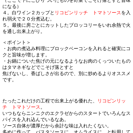
（ここで下にこびりついたものを野菜でこそげ落とすと旨味
になる）
４。白ワイン２カップと
リコピンリッチ トマトソース
を入
れ弱火で２０分煮込む。
５。最後に房ごとにカットしたブロッコリーをいれ余熱で火
を通し出来上がり。
＜ポイント＞
・お肉の煮込み料理にブロックベーコンを入れると確実にコ
クと旨味が増します。
・お鍋についた焦げの元になるようなお肉のくっついたもの
はタマネギなどでこそげ落とすと
焦げないし、香ばしさが出るので、別に炒めるよりオススメ
です。
たったこれだけの工程で出来上がる優れた、
リコピンリッ
チ トマトソース
。
いつもならニンニクのエクラゼからのスタートでいろんなス
パイスを入れ込んでいるなあ。
ソース自体が濃厚だから余計な味は入れたくない。
多めに作って、パスタソースに、オムライスに…と転用して