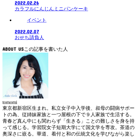
2022.02.26
カラフルにんじんミニパンケーキ
イベント
2022.02.07
おせち請負人
ABOUT US
tomomi
東京都新宿区生まれ。私立女子中入学後、叔母の闘病サポー
トの為、従姉妹家族と一つ屋根の下で９人家族で生活する。
青春ど真ん中にも関わらず「生きる」ことの難しさを身を持
って感じる。学習院女子短期大学にて国文学を専攻。茶道の
奥深さに嵌る。華道、着付と和の伝統文化を学びながら楽し