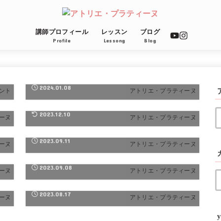
講師プロフィール
レッスン
ブログ
Profile
Lessong
Blog
お
八角香る手羽先の薬膳きのこ鍋＜スパイスア
ンバサダー＞
2024.01.08
ント
アトリエ・プラティーヌ
イ
スパイスを使って簡単に！爽やかな香り際立
つアジア風ゆず鍋＜スパイスアンバサダー＞
2023.12.10
ーヌ
アトリエ・プラティーヌ
ス
タコとセロリの和風青じそマリネ スパイス
アンバサダー
2023.09.11
ーヌ
アトリエ・プラティーヌ
ぶ
クミン＆コリアンダー香るパリモチチキン
スパイスアンバサダー
2023.09.08
ーヌ
アトリエ・プラティーヌ
編
夏休み親子ピザレッスン トマトソース編
2023.08.17
ーヌ
アトリエ・プラティーヌ