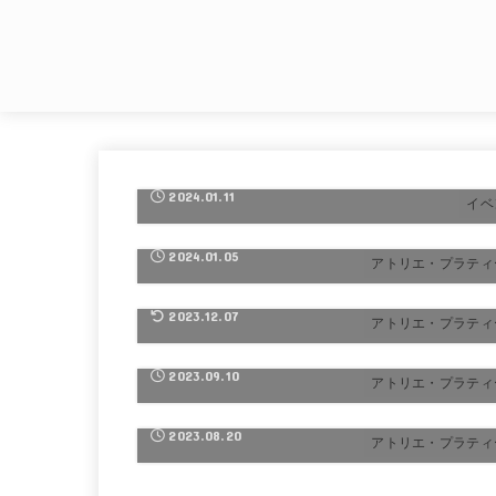
＜謹賀新年＞おせち助っ人からの美味しい
正月その１
2024.01.11
イベ
コムタンをお鍋にしてみて花椒で！＜スパ
スアンバサダー＞
2024.01.05
アトリエ・プラティ
満員御礼：11月12月公募クリスマスレッ
ンのお知らせ
2023.12.07
アトリエ・プラティ
めんつゆと五香粉で！簡単時短台湾風どん
り スパイスアンバサダー
2023.09.10
アトリエ・プラティ
夏休み親子ピザレッスン 楽しいピザ作り
2023.08.20
アトリエ・プラティ