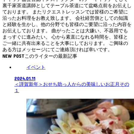
裏千家茶道講師としてテーブル茶道にて盆略点前をお伝えし
ております。 またリクエストレッスンでは皆様のご希望に
沿ったお料理をお教え致します。 会社経営側としての知識
と経験を生かし、他の分野でも皆様のご要望に沿った内容を
お伝えしております。 曲がったことは大嫌い、不器用でも
まっすぐに進みたい。 心から素直になれる時間を、皆様と
ご一緒に共有出来ることを大事にしております。 ご興味の
ある方はメッセージにてご連絡頂ければ幸いです。
NEW POST
イベント
2024.01.11
＜謹賀新年＞おせち助っ人からの美味しいお正月その
１