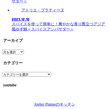
サダー＞
アトリエ・プラティーヌ
2023.12.10
スパイスを使って簡単に！爽やかな香り際立つアジア
風ゆず鍋＜スパイスアンバサダー＞
アーカイブ
ア
ー
カ
カテゴリー
イ
ブ
カ
テ
ゴ
youtube
リ
ー
Atelier Platineのキッチン