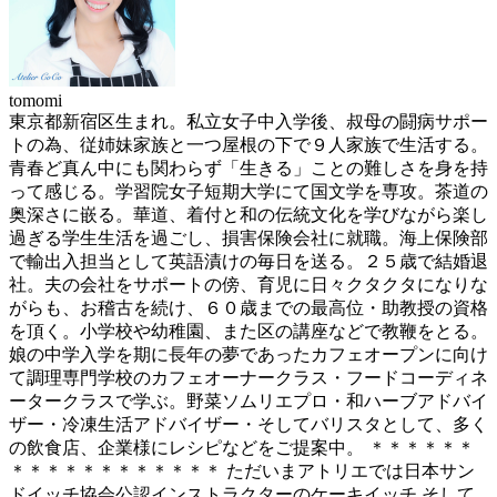
tomomi
東京都新宿区生まれ。私立女子中入学後、叔母の闘病サポー
トの為、従姉妹家族と一つ屋根の下で９人家族で生活する。
青春ど真ん中にも関わらず「生きる」ことの難しさを身を持
って感じる。学習院女子短期大学にて国文学を専攻。茶道の
奥深さに嵌る。華道、着付と和の伝統文化を学びながら楽し
過ぎる学生生活を過ごし、損害保険会社に就職。海上保険部
で輸出入担当として英語漬けの毎日を送る。２５歳で結婚退
社。夫の会社をサポートの傍、育児に日々クタクタになりな
がらも、お稽古を続け、６０歳までの最高位・助教授の資格
を頂く。小学校や幼稚園、また区の講座などで教鞭をとる。
娘の中学入学を期に長年の夢であったカフェオープンに向け
て調理専門学校のカフェオーナークラス・フードコーディネ
ータークラスで学ぶ。野菜ソムリエプロ・和ハーブアドバイ
ザー・冷凍生活アドバイザー・そしてバリスタとして、多く
の飲食店、企業様にレシピなどをご提案中。 ＊＊＊＊＊＊
＊＊＊＊＊＊＊＊＊＊＊＊ ただいまアトリエでは日本サン
ドイッチ協会公認インストラクターのケーキイッチ そして