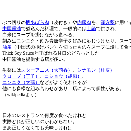
ぶつ切りの
豚
あばら肉
（皮付き）や
内臓肉
を、
漢方薬
に用い
中国醤油
で煮込んだ料理で、一般的には
土鍋
で供され、
白米にスープを掛けながら食べる。
刻み生ニンニク・刻み青唐辛子を好みに応じつけたり、スー
油条
（中国式の揚げパン）を切ったものをスープに浸して食
Thick Soy Sauceと呼ばれる甘口のどろっとした
中国醤油を提供する店が多い。
生薬には
スターアニス（大茴香）
、
シナモン（桂皮）
クローブ（丁子）
、
コショウ（胡椒）
、
ニンニク（大蒜）
などがよく使われるが
他にも多様な組み合わせがあり、店によって個性がある。
（wikipediaより）
日本のレストランで何度か食べたけれど
実際どれが正しいのかわからない。
まあ正しくなくても美味しければ