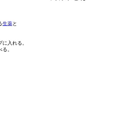
る
生薬
と
プに入れる。
べる。