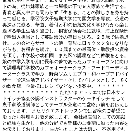
東京都新宿区生まれ。私立女子中入学後、叔母の闘病サポー
トの為、従姉妹家族と一つ屋根の下で９人家族で生活する。
青春ど真ん中にも関わらず「生きる」ことの難しさを身を持
って感じる。学習院女子短期大学にて国文学を専攻。茶道の
奥深さに嵌る。華道、着付と和の伝統文化を学びながら楽し
過ぎる学生生活を過ごし、損害保険会社に就職。海上保険部
で輸出入担当として英語漬けの毎日を送る。２５歳で結婚退
社。夫の会社をサポートの傍、育児に日々クタクタになりな
がらも、お稽古を続け、６０歳までの最高位・助教授の資格
を頂く。小学校や幼稚園、また区の講座などで教鞭をとる。
娘の中学入学を期に長年の夢であったカフェオープンに向け
て調理専門学校のカフェオーナークラス・フードコーディネ
ータークラスで学ぶ。野菜ソムリエプロ・和ハーブアドバイ
ザー・冷凍生活アドバイザー・そしてバリスタとして、多く
の飲食店、企業様にレシピなどをご提案中。 ＊＊＊＊＊＊
＊＊＊＊＊＊＊＊＊＊＊＊ ただいまアトリエでは日本サン
ドイッチ協会公認インストラクターのケーキイッチ そして
裏千家茶道講師としてテーブル茶道にて盆略点前をお伝えし
ております。 またリクエストレッスンでは皆様のご希望に
沿ったお料理をお教え致します。 会社経営側としての知識
と経験を生かし、他の分野でも皆様のご要望に沿った内容を
お伝えしております。 曲がったことは大嫌い、不器用でも