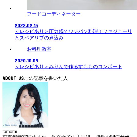
フードコーディネーター
2022.02.13
＜レシピあり＞圧力鍋でワンパン料理！ファジョーリ
とスペアリブの煮込み
お料理教室
2020.10.09
＜レシピあり＞みりんで作るすもものコンポート
ABOUT US
tomomi