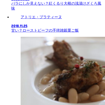
バラにしか見えない？紅くるり大根の浅漬けざくろ風
味
アトリエ・プラティーヌ
2018.11.25
甘い？ローストビーフの手毬雑穀栗ご飯