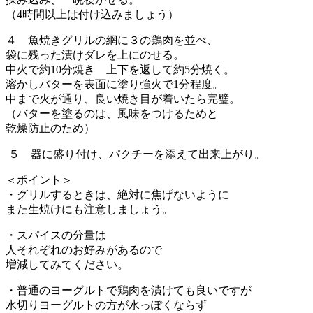
（4時間以上は付け込みましょう）
４ 魚焼きグリルの網に３の鶏肉を並べ、
袋に残った漬けダレを上にのせる。
中火で約10分焼き 上下を返して約5分焼く。
溶かしバターを表面に塗り強火で1分程度。
中まで火が通り、良い焼き目が着いたら完璧。
（バターを塗るのは、風味をつけるためと
乾燥防止のため）
５ 器に盛り付け、パクチーを添えて出来上がり。
＜ポイント＞
・グリルするときは、絶対に焦げないように
また生焼けにも注意しましょう。
・スパイスの分量は
人それぞれのお好みがあるので
増減してみてください。
・普通のヨーグルトで鶏肉を漬けても良いですが
水切りヨーグルトの方が水っぽくならず