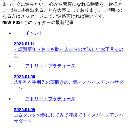
まっすぐに進みたい。 心から素直になれる時間を、皆様と
ご一緒に共有出来ることを大事にしております。 ご興味の
ある方はメッセージにてご連絡頂ければ幸いです。
NEW POST
イベント
2024.01.11
＜謹賀新年＞おせち助っ人からの美味しいお正月その
１
アトリエ・プラティーヌ
2024.01.08
八角香る手羽先の薬膳きのこ鍋＜スパイスアンバサダ
ー＞
アトリエ・プラティーヌ
2024.01.05
コムタンをお鍋にしてみて花椒で！＜スパイスアンバ
サダー＞