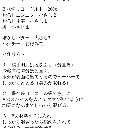
B 水切りヨーグルト 200g
おろしニンニク 小さじ２
おろし生姜 小さじ１
塩 小さじ１
溶かしバター 大さじ2
パクチー お好みで
＜作り方＞
１ 鶏手羽元は塩をふり（分量外）
冷蔵庫に30分ほど置く。
水分が表面に出てくるのでペーパーで
しっかりととる（臭みが取れる）
２ 保存袋（ビニール袋でも）に
Aのスパイスを入れてダマが無いように
均等になるまでしっかり混ぜる。
３ Bの材料を２に入れ
しっかり混ざったら鶏肉を入れて
揉み込み、一晩寝かせる。