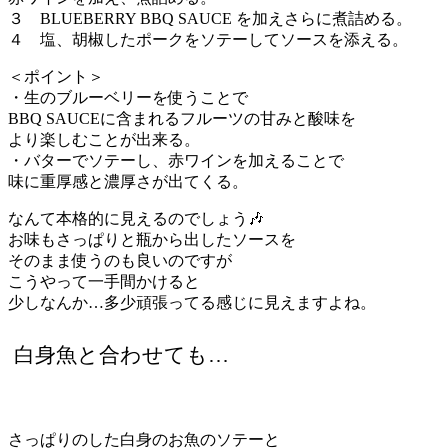
３ BLUEBERRY BBQ SAUCE を加えさらに煮詰める。
４ 塩、胡椒したポークをソテーしてソースを添える。
＜ポイント＞
・生のブルーベリーを使うことで
BBQ SAUCEに含まれるフルーツの甘みと酸味を
より楽しむことが出来る。
・バターでソテーし、赤ワインを加えることで
味に重厚感と濃厚さが出てくる。
なんて本格的に見えるのでしょう🎶
お味もさっぱりと瓶から出したソースを
そのまま使うのも良いのですが
こうやって一手間かけると
少しなんか…多少頑張ってる感じに見えますよね。
白身魚と合わせても…
さっぱりのした白身のお魚のソテーと