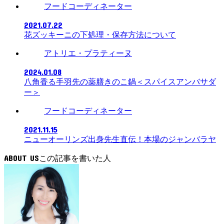
フードコーディネーター
2021.07.22
花ズッキーニの下処理・保存方法について
アトリエ・プラティーヌ
2024.01.08
八角香る手羽先の薬膳きのこ鍋＜スパイスアンバサダ
ー＞
フードコーディネーター
2021.11.15
ニューオーリンズ出身先生直伝！本場のジャンバラヤ
ABOUT US