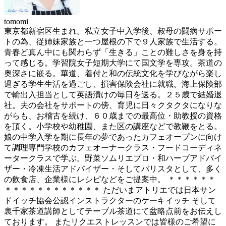
tomomi
東京都新宿区生まれ。私立女子中入学後、叔母の闘病サポー
トの為、従姉妹家族と一つ屋根の下で９人家族で生活する。
青春ど真ん中にも関わらず「生きる」ことの難しさを身を持
って感じる。学習院女子短期大学にて国文学を専攻。茶道の
奥深さに嵌る。華道、着付と和の伝統文化を学びながら楽し
過ぎる学生生活を過ごし、損害保険会社に就職。海上保険部
で輸出入担当として英語漬けの毎日を送る。２５歳で結婚退
社。夫の会社をサポートの傍、育児に日々クタクタになりな
がらも、お稽古を続け、６０歳までの最高位・助教授の資格
を頂く。小学校や幼稚園、また区の講座などで教鞭をとる。
娘の中学入学を期に長年の夢であったカフェオープンに向け
て調理専門学校のカフェオーナークラス・フードコーディネ
ータークラスで学ぶ。野菜ソムリエプロ・和ハーブアドバイ
ザー・冷凍生活アドバイザー・そしてバリスタとして、多く
の飲食店、企業様にレシピなどをご提案中。 ＊＊＊＊＊＊
＊＊＊＊＊＊＊＊＊＊＊＊ ただいまアトリエでは日本サン
ドイッチ協会公認インストラクターのケーキイッチ そして
裏千家茶道講師としてテーブル茶道にて盆略点前をお伝えし
ております。 またリクエストレッスンでは皆様のご希望に