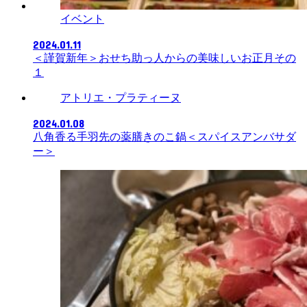
イベント
2024.01.11
＜謹賀新年＞おせち助っ人からの美味しいお正月その
１
アトリエ・プラティーヌ
2024.01.08
八角香る手羽先の薬膳きのこ鍋＜スパイスアンバサダ
ー＞