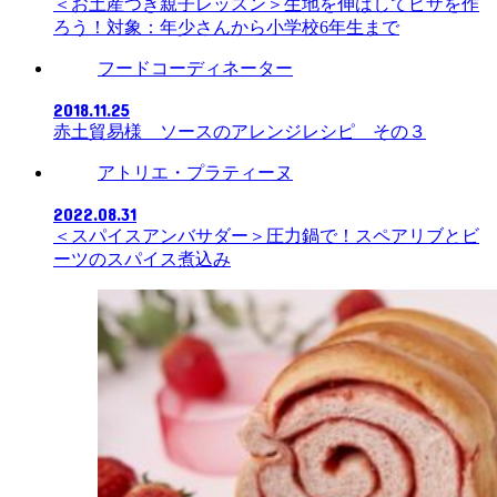
＜お土産つき親子レッスン＞生地を伸ばしてピザを作
ろう！対象：年少さんから小学校6年生まで
フードコーディネーター
2018.11.25
赤土貿易様 ソースのアレンジレシピ その３
アトリエ・プラティーヌ
2022.08.31
＜スパイスアンバサダー＞圧力鍋で！スペアリブとビ
ーツのスパイス煮込み