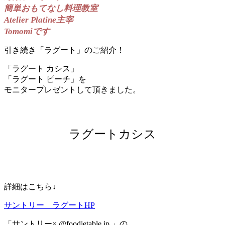
簡単おもてなし料理教室
Atelier Platine主宰
Tomomiです
引き続き「ラグート」のご紹介！
「ラグート カシス」
「ラグート ピーチ」を
モニタープレゼントして頂きました。
ラグートカシス
詳細はこちら↓
サントリー ラグートHP
「サントリー× @foodietable.jp 」の