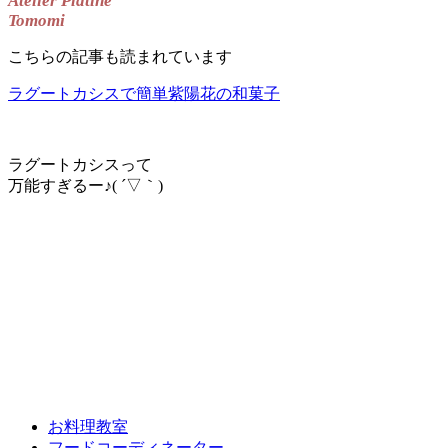
Atelier Platine
Tomomi
こちらの記事も読まれています
ラグートカシスで簡単紫陽花の和菓子
ラグートカシスって
万能すぎるー♪( ´▽｀)
お料理教室
フードコーディネーター