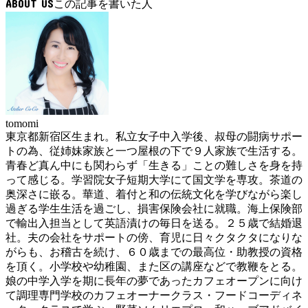
ABOUT US
tomomi
東京都新宿区生まれ。私立女子中入学後、叔母の闘病サポー
トの為、従姉妹家族と一つ屋根の下で９人家族で生活する。
青春ど真ん中にも関わらず「生きる」ことの難しさを身を持
って感じる。学習院女子短期大学にて国文学を専攻。茶道の
奥深さに嵌る。華道、着付と和の伝統文化を学びながら楽し
過ぎる学生生活を過ごし、損害保険会社に就職。海上保険部
で輸出入担当として英語漬けの毎日を送る。２５歳で結婚退
社。夫の会社をサポートの傍、育児に日々クタクタになりな
がらも、お稽古を続け、６０歳までの最高位・助教授の資格
を頂く。小学校や幼稚園、また区の講座などで教鞭をとる。
娘の中学入学を期に長年の夢であったカフェオープンに向け
て調理専門学校のカフェオーナークラス・フードコーディネ