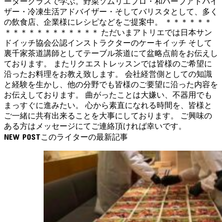
ータークラスで学ぶ。野菜ソムリエプロ・和ハーブアドバイ
ザー・冷凍生活アドバイザー・そしてバリスタとして、多く
の飲食店、企業様にレシピなどをご提案中。 ＊＊＊＊＊＊
＊＊＊＊＊＊＊＊＊＊＊＊ ただいまアトリエでは日本サン
ドイッチ協会公認インストラクターのケーキイッチ そして
裏千家茶道講師としてテーブル茶道にて盆略点前をお伝えし
ております。 またリクエストレッスンでは皆様のご希望に
沿ったお料理をお教え致します。 会社経営側としての知識
と経験を生かし、他の分野でも皆様のご要望に沿った内容を
お伝えしております。 曲がったことは大嫌い、不器用でも
まっすぐに進みたい。 心から素直になれる時間を、皆様と
ご一緒に共有出来ることを大事にしております。 ご興味の
ある方はメッセージにてご連絡頂ければ幸いです。
NEW POST