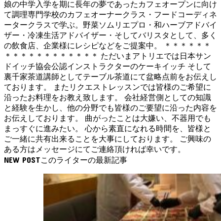
娘の中学入学を期に長年の夢であったカフェオープンに向け
て調理専門学校のカフェオーナークラス・フードコーディネ
ータークラスで学ぶ。野菜ソムリエプロ・和ハーブアドバイ
ザー・冷凍生活アドバイザー・そしてバリスタとして、多く
の飲食店、企業様にレシピなどをご提案中。 ＊＊＊＊＊＊
＊＊＊＊＊＊＊＊＊＊＊＊ ただいまアトリエでは日本サン
ドイッチ協会公認インストラクターのケーキイッチ そして
裏千家茶道講師としてテーブル茶道にて盆略点前をお伝えし
ております。 またリクエストレッスンでは皆様のご希望に
沿ったお料理をお教え致します。 会社経営側としての知識
と経験を生かし、他の分野でも皆様のご要望に沿った内容を
お伝えしております。 曲がったことは大嫌い、不器用でも
まっすぐに進みたい。 心から素直になれる時間を、皆様と
ご一緒に共有出来ることを大事にしております。 ご興味の
ある方はメッセージにてご連絡頂ければ幸いです。
NEW POST