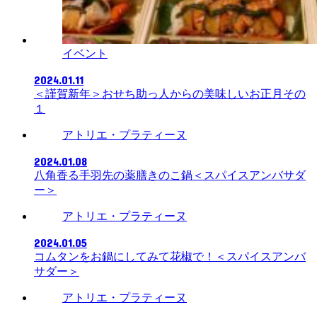
イベント
2024.01.11
＜謹賀新年＞おせち助っ人からの美味しいお正月その
１
アトリエ・プラティーヌ
2024.01.08
八角香る手羽先の薬膳きのこ鍋＜スパイスアンバサダ
ー＞
アトリエ・プラティーヌ
2024.01.05
コムタンをお鍋にしてみて花椒で！＜スパイスアンバ
サダー＞
アトリエ・プラティーヌ