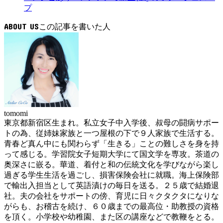
プ
ABOUT US
tomomi
東京都新宿区生まれ。私立女子中入学後、叔母の闘病サポー
トの為、従姉妹家族と一つ屋根の下で９人家族で生活する。
青春ど真ん中にも関わらず「生きる」ことの難しさを身を持
って感じる。学習院女子短期大学にて国文学を専攻。茶道の
奥深さに嵌る。華道、着付と和の伝統文化を学びながら楽し
過ぎる学生生活を過ごし、損害保険会社に就職。海上保険部
で輸出入担当として英語漬けの毎日を送る。２５歳で結婚退
社。夫の会社をサポートの傍、育児に日々クタクタになりな
がらも、お稽古を続け、６０歳までの最高位・助教授の資格
を頂く。小学校や幼稚園、また区の講座などで教鞭をとる。