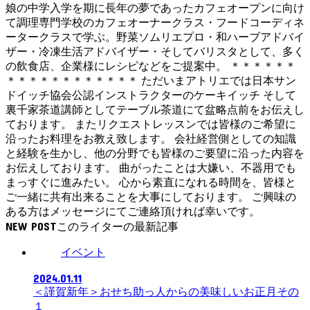
娘の中学入学を期に長年の夢であったカフェオープンに向け
て調理専門学校のカフェオーナークラス・フードコーディネ
ータークラスで学ぶ。野菜ソムリエプロ・和ハーブアドバイ
ザー・冷凍生活アドバイザー・そしてバリスタとして、多く
の飲食店、企業様にレシピなどをご提案中。 ＊＊＊＊＊＊
＊＊＊＊＊＊＊＊＊＊＊＊ ただいまアトリエでは日本サン
ドイッチ協会公認インストラクターのケーキイッチ そして
裏千家茶道講師としてテーブル茶道にて盆略点前をお伝えし
ております。 またリクエストレッスンでは皆様のご希望に
沿ったお料理をお教え致します。 会社経営側としての知識
と経験を生かし、他の分野でも皆様のご要望に沿った内容を
お伝えしております。 曲がったことは大嫌い、不器用でも
まっすぐに進みたい。 心から素直になれる時間を、皆様と
ご一緒に共有出来ることを大事にしております。 ご興味の
ある方はメッセージにてご連絡頂ければ幸いです。
NEW POST
イベント
2024.01.11
＜謹賀新年＞おせち助っ人からの美味しいお正月その
１