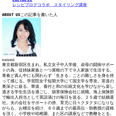
レシピブログコラボ スタイリング講座
ABOUT US
tomomi
東京都新宿区生まれ。私立女子中入学後、叔母の闘病サポー
トの為、従姉妹家族と一つ屋根の下で９人家族で生活する。
青春ど真ん中にも関わらず「生きる」ことの難しさを身を持
って感じる。学習院女子短期大学にて国文学を専攻。茶道の
奥深さに嵌る。華道、着付と和の伝統文化を学びながら楽し
過ぎる学生生活を過ごし、損害保険会社に就職。海上保険部
で輸出入担当として英語漬けの毎日を送る。２５歳で結婚退
社。夫の会社をサポートの傍、育児に日々クタクタになりな
がらも、お稽古を続け、６０歳までの最高位・助教授の資格
を頂く。小学校や幼稚園、また区の講座などで教鞭をとる。