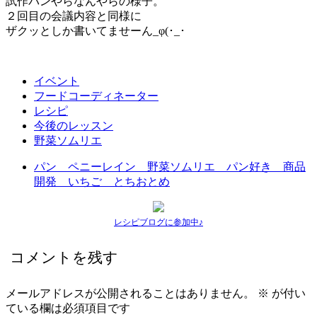
試作パンやらなんやらの様子。
２回目の会議内容と同様に
ザクッとしか書いてませーん_φ(･_･
イベント
フードコーディネーター
レシピ
今後のレッスン
野菜ソムリエ
パン ペニーレイン 野菜ソムリエ パン好き 商品
開発 いちご とちおとめ
レシピブログに参加中♪
コメントを残す
メールアドレスが公開されることはありません。
※
が付い
ている欄は必須項目です