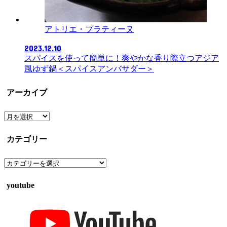
アトリエ・プラティーヌ
2023.12.10
スパイスを使って簡単に！爽やかな香り際立つアジア
風ゆず鍋＜スパイスアンバサダー＞
アーカイブ
ア
ー
カ
カテゴリー
イ
ブ
カ
テ
ゴ
youtube
リ
ー